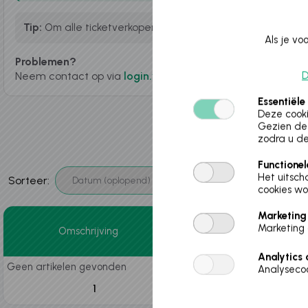
Tip:
Om alle ticketverkopen te zien, activeer je best alle fi
Als je v
Problemen?
D
Neem contact op via
login.vrijetijd@balen.be
Essentiële
Deze cooki
Gezien de 
zodra u de
Functionel
Het uitsch
Sorteer:
cookies wo
Marketing
Marketing 
Omschrijving
Analytics 
Geen artikelen gevonden
Analysecoo
1
Items per pagina: