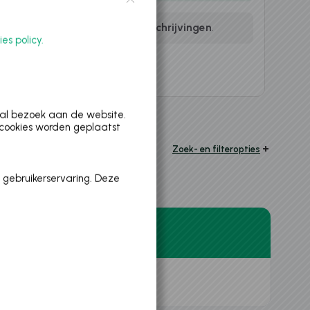
ug? Kijk dan zeker ook eens bij
Inschrijvingen
.
ies policy.
aal bezoek aan de website.
 cookies worden geplaatst
Zoek- en filteropties
 gebruikerservaring. Deze
Datum