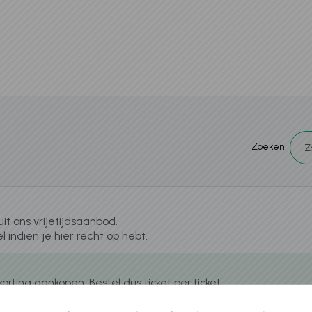
Zoeken
t ons vrijetijdsaanbod.
l indien je hier recht op hebt.
rting aankopen. Bestel dus ticket per ticket.
 te vullen bij het afhandelen van je winkelmandje.