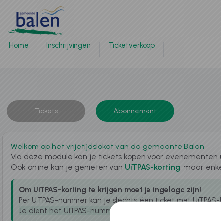
Naar hoofdinhoud
Home
Inschrijvingen
Ticketverkoop
Tickets
Abonnement
Welkom op het vrijetijdsloket van de gemeente Balen
Via deze module kan je tickets kopen voor evenementen ui
Ook online kan je genieten van
UiTPAS-korting
, maar enke
Om UiTPAS-korting te krijgen moet je ingelogd zijn!
Per UiTPAS-nummer kan je slechts één ticket met UiTPAS-ko
Je dient het UiTPAS-nummer (van jezelf of je kinderen) in