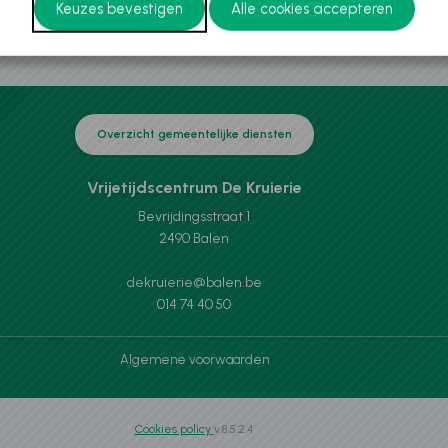
Overzicht gemeentelijke diensten
Vrijetijdscentrum De Kruierie
Bevrijdingsstraat 1
2490 Balen
dekruierie@balen.be
014 74 40 50
Algemene voorwaarden
Cookies policy
v.8.5.2.4