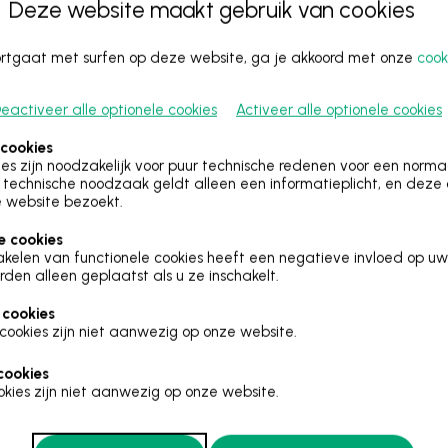
Deze website maakt gebruik van cookies
lters in de zoek- en filteropties. Vind je een activiteit niet ter
oortgaat met surfen op deze website, ga je akkoord met onze
cook
eactiveer alle optionele cookies
Activeer alle optionele cookies
 cookies
es zijn noodzakelijk voor puur technische redenen voor een norm
technische noodzaak geldt alleen een informatieplicht, en deze
 website bezoekt.
e cookies
akelen van functionele cookies heeft een negatieve invloed op uw
rden alleen geplaatst als u ze inschakelt.
 cookies
cookies zijn niet aanwezig op onze website.
Beschikbaarheid
cookies
kies zijn niet aanwezig op onze website.