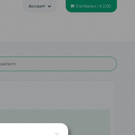
Account
0 artikelen
/
€ 0,00